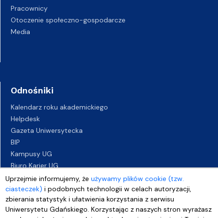
Pracownicy
Otoczenie społeczno-gospodarcze
Media
Odnośniki
Kalendarz roku akademickiego
Helpdesk
Gazeta Uniwersytecka
BIP
Kampusy UG
Biuro Karier UG
Oferty pracy
Uprzejmie informujemy, że
używamy plików cookie (tzw.
ciasteczek)
i podobnych technologii w celach autoryzacji,
Deklaracja dostępności
zbierania statystyk i ułatwienia korzystania z serwisu
Uniwersytetu Gdańskiego. Korzystając z naszych stron wyrażasz