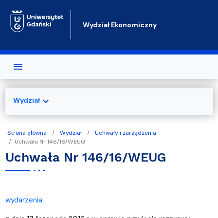
Przejdź do treści
Wydział Ekonomiczny
expand_more
Wydział
Strona główna
Wydział
Uchwały i zarządzenia
Uchwała Nr 146/16/WEUG
Uchwała Nr 146/16/WEUG
wydarzenia