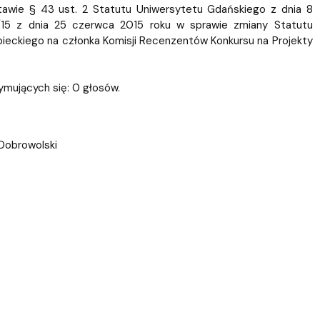
ablony
entów
Centrum Wsparcia Psychologicznego UG
tawie § 43 ust. 2 Statutu Uniwersytetu Gdańskiego z dnia 8
/15 z dnia 25 czerwca 2015 roku w sprawie zmiany Statutu
bieckiego na członka Komisji Recenzentów Konkursu na Projekty
ymujących się: 0 głosów.
 Dobrowolski