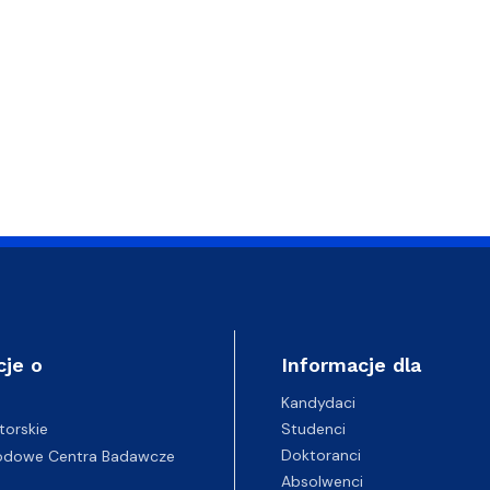
cje o
Informacje dla
Kandydaci
Studenci
torskie
Doktoranci
odowe Centra Badawcze
Absolwenci