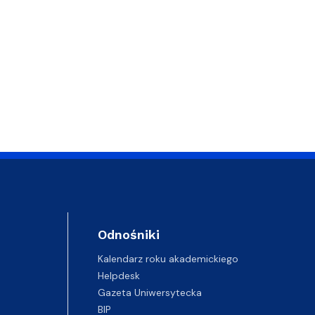
Odnośniki
Kalendarz roku akademickiego
Helpdesk
Gazeta Uniwersytecka
BIP