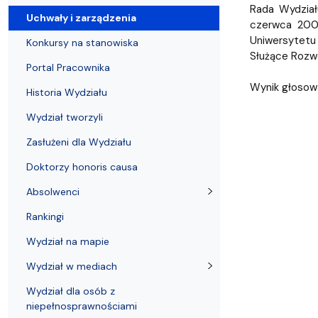
Uchwały i zarządzenia
Kursy i szkolenia
Wsparcie badań naukowych
Zasady dyplomowania na WE UG
Uczelnie partnerskie Erasmus+
Absolwenci
Centrum Anal
Rada Wydział
Uchwały i zarządzenia
czerwca 2006
Uniwersytetu 
Konkursy na stanowiska
Służące Rozw
Portal Pracownika
Wynik głosowa
Historia Wydziału
Wydział tworzyli
Zasłużeni dla Wydziału
Doktorzy honoris causa
Absolwenci
Rankingi
Wydział na mapie
Wydział w mediach
Wydział dla osób z
niepełnosprawnościami