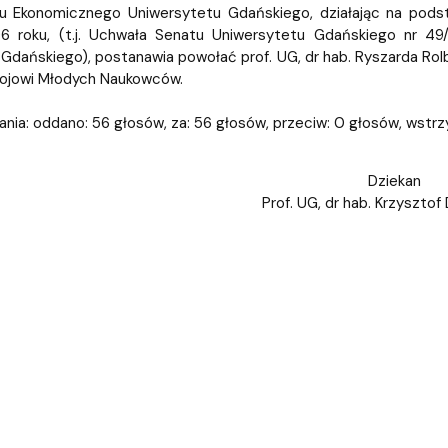
iz i Ekspertyz
Materiały promocyjne i sz
Oprogramowanie dla stud
u Ekonomicznego Uniwersytetu Gdańskiego, działając na pods
 roku, (t.j. Uchwała Senatu Uniwersytetu Gdańskiego nr 49
Gdańskiego), postanawia powołać prof. UG, dr hab. Ryszarda Rol
ojowi Młodych Naukowców.
nia: oddano: 56 głosów, za: 56 głosów, przeciw: 0 głosów, wstrz
Dziekan
Prof. UG, dr hab. Krzysztof