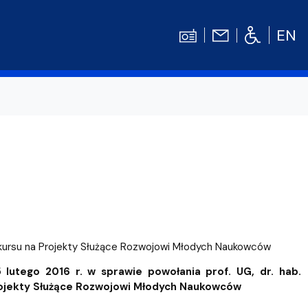
EN
Kontakt
Niezbędnik Studenta
Aktualności
Gala Absolwentów
Konkursy prac dyplomowych
nosprawnościami
Biblioteka UG
onkursu na Projekty Służące Rozwojowi Młodych Naukowców
WE
Centrum Języków Obcych UG
utego 2016 r. w sprawie powołania prof. UG, dr. hab.
lski
 studenckie
Centrum Wychowania Fizycznego i Sport
rojekty Służące Rozwojowi Młodych Naukowców