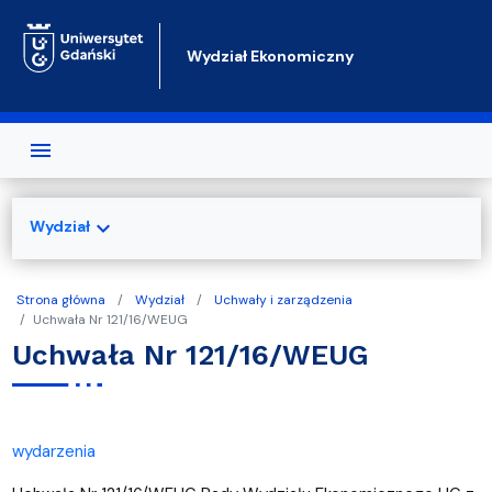
Przejdź do treści
Wydział Ekonomiczny
expand_more
Wydział
Strona główna
Wydział
Uchwały i zarządzenia
Uchwała Nr 121/16/WEUG
Uchwała Nr 121/16/WEUG
wydarzenia