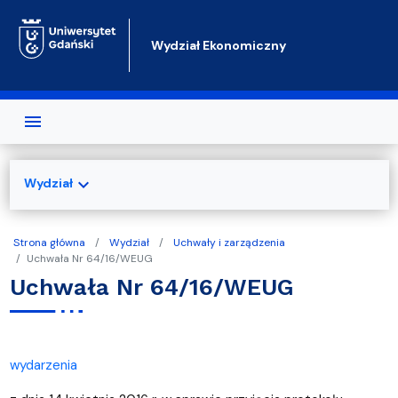
Przejdź do treści
Wydział Ekonomiczny
expand_more
Wydział
Strona główna
Wydział
Uchwały i zarządzenia
Uchwała Nr 64/16/WEUG
Uchwała Nr 64/16/WEUG
wydarzenia