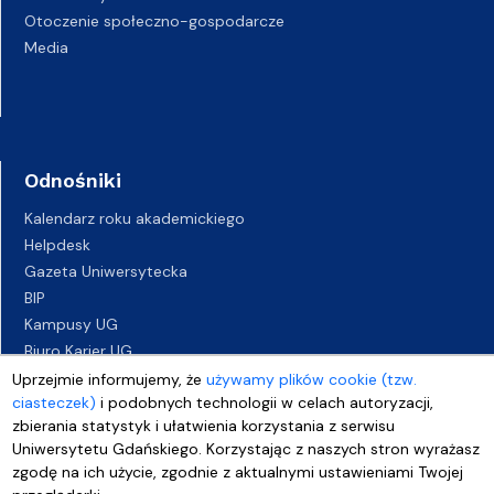
Otoczenie społeczno-gospodarcze
Media
Odnośniki
Kalendarz roku akademickiego
Helpdesk
Gazeta Uniwersytecka
BIP
Kampusy UG
Biuro Karier UG
Oferty pracy
Uprzejmie informujemy, że
używamy plików cookie (tzw.
ciasteczek)
i podobnych technologii w celach autoryzacji,
Deklaracja dostępności
zbierania statystyk i ułatwienia korzystania z serwisu
Uniwersytetu Gdańskiego. Korzystając z naszych stron wyrażasz
zgodę na ich użycie, zgodnie z aktualnymi ustawieniami Twojej