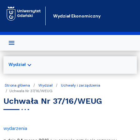
Przejdź do treści
Wydział Ekonomiczny
expand_more
Wydział
Strona główna
Wydział
Uchwały i zarządzenia
Uchwała Nr 37/16/WEUG
Uchwała Nr 37/16/WEUG
wydarzenia