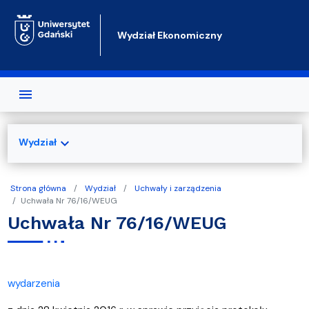
Przejdź do treści
Wydział Ekonomiczny
expand_more
Wydział
Strona główna
Wydział
Uchwały i zarządzenia
Uchwała Nr 76/16/WEUG
Uchwała Nr 76/16/WEUG
wydarzenia