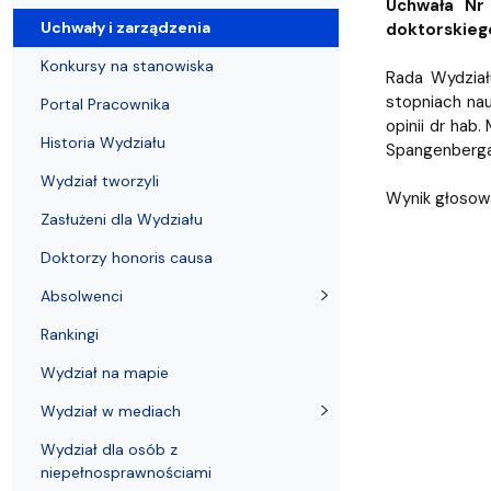
Uchwały i zarządzenia
Kursy i szkolenia
Wsparcie badań naukowych
Zasady dyplomowania na WE UG
Sea EU
Absolwenci
Centrum Anal
Uchwała Nr
Uchwały i zarządzenia
doktorskieg
Konkursy na stanowiska
Rada Wydział
stopniach nauk
Portal Pracownika
opinii dr hab
Historia Wydziału
Spangenberga p
Wydział tworzyli
Wynik głosowa
Zasłużeni dla Wydziału
Doktorzy honoris causa
Absolwenci
Rankingi
Wydział na mapie
Wydział w mediach
Wydział dla osób z
niepełnosprawnościami