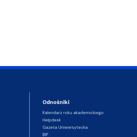
Odnośniki
Kalendarz roku akademickiego
Helpdesk
Gazeta Uniwersytecka
BIP