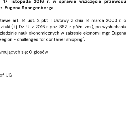
ablony
entów
Centrum Wsparcia Psychologicznego UG
 17 listopada 2016 r. w sprawie wszczęcia przewodu
gr. Eugena Spangenberga
awie art. 14 ust. 2 pkt 1 Ustawy z dnia 14 marca 2003 r. o
ki (t.j. Dz. U. z 2016 r. poz. 882, z późn. zm.), po wysłuchaniu
 dziedzinie nauk ekonomicznych w zakresie ekonomii mgr. Eugena
Region - challenges for container shipping".
ymujących się: 0 głosów.
rof. UG