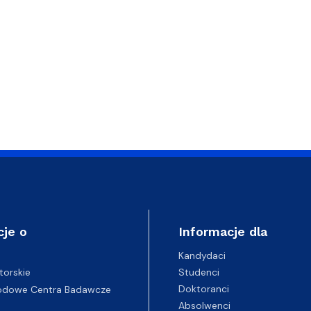
cje o
Informacje dla
Kandydaci
Studenci
torskie
Doktoranci
odowe Centra Badawcze
Absolwenci