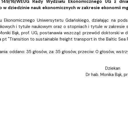
iz i Ekspertyz
Materiały promocyjne i sz
Oprogramowanie dla stud
 149/16/WEUG Rady Wydziału Ekonomicznego UG z dnia
o w dziedzinie nauk ekonomicznych w zakresie ekonomii m
u Ekonomicznego Uniwersytetu Gdańskiego, działając na podst
owych i tytule naukowym oraz o stopniach i tytule w zakresie sztu
. Moniki Bąk, prof. UG, postanawia wszcząć przewód doktorski w
t "Transition to sustainable freight transport in the Baltic Sea 
nia: oddano: 35 głosów, za: 35 głosów, przeciw: 0 głosów, wstrz
Dziekan
Dr hab. Monika Bąk, p