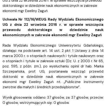
UG z dnia 22 września 2016 r. w sprawie wszczęcia przewodu
doktorskiego w dziedzinie nauk ekonomicznych w zakresie
ekonomii mgr Eweliny Żaguń
Uchwała Nr 112/16/WEUG Rady Wydziału Ekonomicznego
UG z dnia 22 września 2016 r. w sprawie wszczęcia
przewodu doktorskiego w dziedzinie nauk
ekonomicznych w zakresie ekonomii mgr Eweliny Żaguń
Rada Wydziału Ekonomicznego Uniwersytetu Gdańskiego,
działając na podstawie art. 14 ust. 2 pkt 1 Ustawy z dnia 14
marca 2003 r. o stopniach naukowych i tytule naukowym oraz
o stopniach i tytule w zakresie sztuki (Dz. U. z 2003 r. Nr 65,
poz. 595, z późn. zm.), po wysłuchaniu opinii dr hab. Marka
Szczepańska, prof. UG, postanawia wszcząć przewód
doktorski w dziedzinie nauk ekonomicznych w zakresie
ekonomii mgr Eweliny Żaguń nt. „Publiczne instrumenty
zwrotne dla małych i średnich przedsiębiorstw”.
Wynik głosowania: oddano: 37 głosów, za: 37 głosów, przeciw:
0 głosów, wstrzymujących się: 0 głosów.