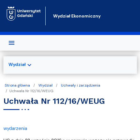
Przejdź do treści
Wydział Ekonomiczny
expand_more
Wydział
Strona główna
Wydział
Uchwały i zarządzenia
Uchwała Nr 112/16/WEUG
Uchwała Nr 112/16/WEUG
wydarzenia