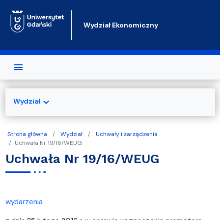
Przejdź do treści
Wydział Ekonomiczny
expand_more
Wydział
Strona główna
Wydział
Uchwały i zarządzenia
Uchwała Nr 19/16/WEUG
Uchwała Nr 19/16/WEUG
wydarzenia