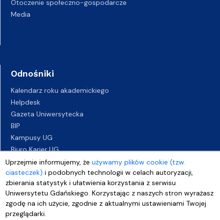
Otoczenie społeczno-gospodarcze
Media
Odnośniki
Kalendarz roku akademickiego
Helpdesk
Gazeta Uniwersytecka
BIP
Kampusy UG
Biuro Karier UG
Oferty pracy
Uprzejmie informujemy, że
używamy plików cookie (tzw.
ciasteczek)
i podobnych technologii w celach autoryzacji,
Deklaracja dostępności
zbierania statystyk i ułatwienia korzystania z serwisu
Uniwersytetu Gdańskiego. Korzystając z naszych stron wyrażasz
zgodę na ich użycie, zgodnie z aktualnymi ustawieniami Twojej
przeglądarki.