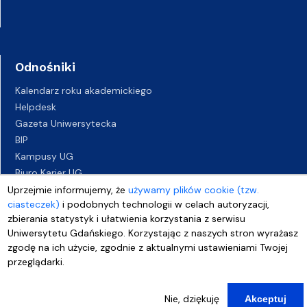
Odnośniki
Kalendarz roku akademickiego
Helpdesk
Gazeta Uniwersytecka
BIP
Kampusy UG
Biuro Karier UG
Oferty pracy
Uprzejmie informujemy, że
używamy plików cookie (tzw.
ciasteczek)
i podobnych technologii w celach autoryzacji,
Deklaracja dostępności
zbierania statystyk i ułatwienia korzystania z serwisu
Uniwersytetu Gdańskiego. Korzystając z naszych stron wyrażasz
zgodę na ich użycie, zgodnie z aktualnymi ustawieniami Twojej
przeglądarki.
Nie, dziękuję
Akceptuj