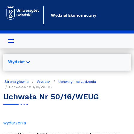
Przejdź do treści
Wydział Ekonomiczny
expand_more
Wydział
Strona główna
Wydział
Uchwały i zarządzenia
Uchwała Nr 50/16/WEUG
Uchwała Nr 50/16/WEUG
wydarzenia