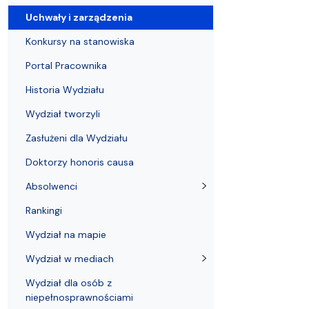
Uchwały i zarządzenia
Kursy i szkolenia
Wsparcie badań naukowych
Zasady dyplomowania na WE UG
Sea EU
Absolwenci
Centrum Anal
Uchwały i zarządzenia
Konkursy na stanowiska
Portal Pracownika
Historia Wydziału
Wydział tworzyli
Zasłużeni dla Wydziału
Doktorzy honoris causa
Absolwenci
Rankingi
Wydział na mapie
Wydział w mediach
Wydział dla osób z
niepełnosprawnościami