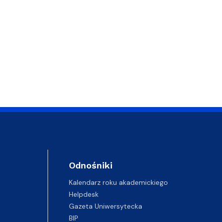
Odnośniki
Kalendarz roku akademickiego
Helpdesk
Gazeta Uniwersytecka
BIP