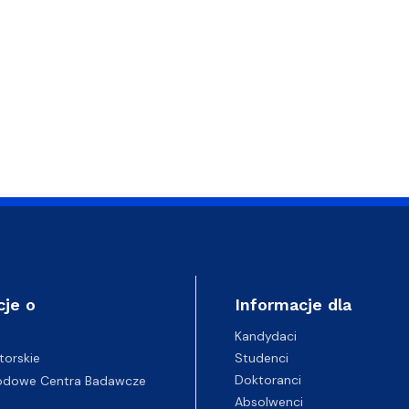
cje o
Informacje dla
Kandydaci
Studenci
torskie
Doktoranci
odowe Centra Badawcze
Absolwenci