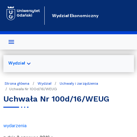
Przejdź do treści
Wydział Ekonomiczny
expand_more
Wydział
Strona główna
Wydział
Uchwały i zarządzenia
Uchwała Nr 100d/16/WEUG
Uchwała Nr 100d/16/WEUG
wydarzenia