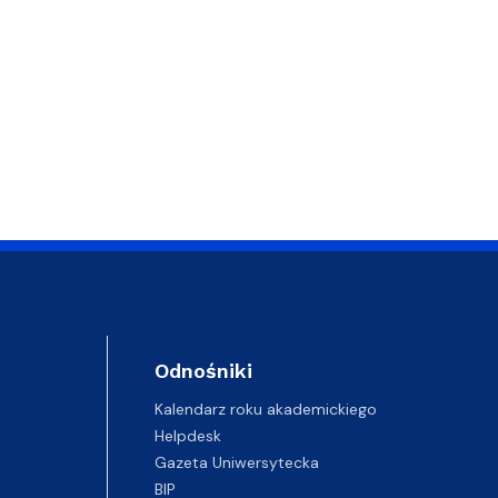
Odnośniki
Kalendarz roku akademickiego
Helpdesk
Gazeta Uniwersytecka
BIP