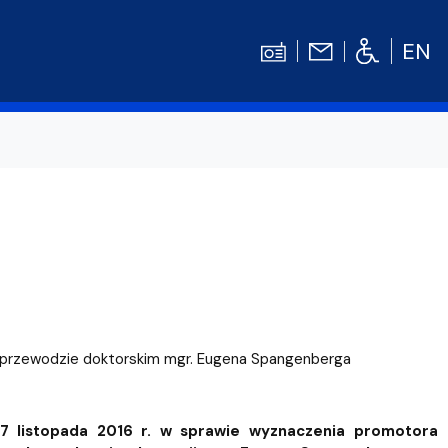
EN
Kontakt
Niezbędnik Studenta
Aktualności
Gala Absolwentów
Konkursy prac dyplomowych
nosprawnościami
Biblioteka UG
w przewodzie doktorskim mgr. Eugena Spangenberga
WE
Centrum Języków Obcych UG
lski
 studenckie
Centrum Wychowania Fizycznego i Sport
7 listopada 2016 r. w sprawie wyznaczenia promotora