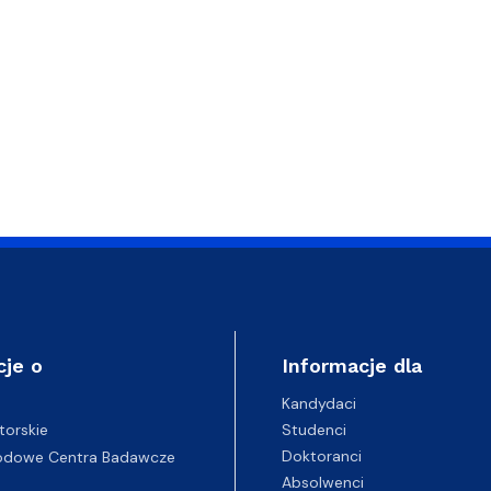
cje o
Informacje dla
Kandydaci
Studenci
torskie
Doktoranci
odowe Centra Badawcze
Absolwenci