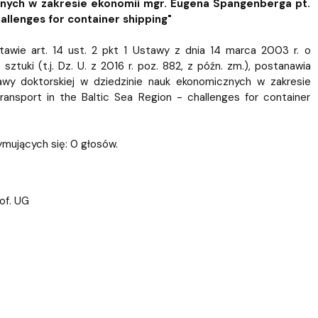
ablony
entów
Centrum Wsparcia Psychologicznego UG
nych w zakresie ekonomii mgr. Eugena Spangenberga pt.
hallenges for container shipping"
awie art. 14 ust. 2 pkt 1 Ustawy z dnia 14 marca 2003 r. o
tuki (t.j. Dz. U. z 2016 r. poz. 882, z późn. zm.), postanawia
y doktorskiej w dziedzinie nauk ekonomicznych w zakresie
ransport in the Baltic Sea Region - challenges for container
ymujących się: 0 głosów.
rof. UG