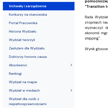
Uchwały i zarządzenia
Kursy i szkolenia
Wsparcie badań naukowych
Zasady dyplomowania na WE UG
Sea EU
Absolwenci
Centrum Anal
pomocniczeg
Uchwały i zarządzenia
"Transition 
Konkursy na stanowiska
Rada Wydział
stopniach nau
Portal Pracownika
wyznaczyć dr
Historia Wydziału
ekonomii mgr.
shipping".
Wydział tworzyli
Zasłużeni dla Wydziału
Wynik głosowa
Doktorzy honoris causa
Absolwenci
Rankingi
Wydział na mapie
Wydział w mediach
Wydział dla osób z
niepełnosprawnościami