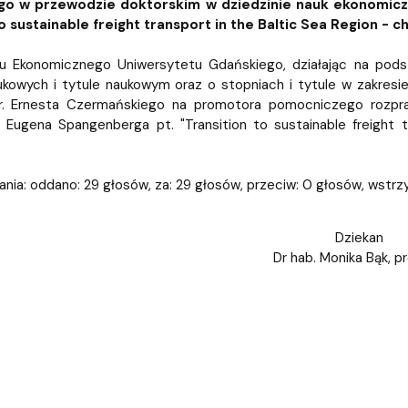
iz i Ekspertyz
Materiały promocyjne i sz
Oprogramowanie dla stud
o w przewodzie doktorskim w dziedzinie nauk ekonomicz
to sustainable freight transport in the Baltic Sea Region - c
u Ekonomicznego Uniwersytetu Gdańskiego, działając na podst
kowych i tytule naukowym oraz o stopniach i tytule w zakresie sz
. Ernesta Czermańskiego na promotora pomocniczego rozpraw
 Eugena Spangenberga pt. "Transition to sustainable freight t
nia: oddano: 29 głosów, za: 29 głosów, przeciw: 0 głosów, wstrz
Dziekan
Dr hab. Monika Bąk, p