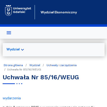
Przejdź do treści
Wydział Ekonomiczny
expand_more
Wydział
Strona główna
Wydział
Uchwały i zarządzenia
Uchwała Nr 85/16/WEUG
Uchwała Nr 85/16/WEUG
wydarzenia