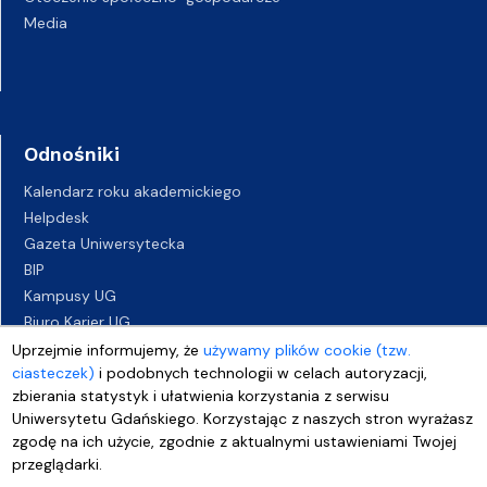
Media
Odnośniki
Kalendarz roku akademickiego
Helpdesk
Gazeta Uniwersytecka
BIP
Kampusy UG
Biuro Karier UG
Oferty pracy
Uprzejmie informujemy, że
używamy plików cookie (tzw.
ciasteczek)
i podobnych technologii w celach autoryzacji,
Deklaracja dostępności
zbierania statystyk i ułatwienia korzystania z serwisu
Uniwersytetu Gdańskiego. Korzystając z naszych stron wyrażasz
zgodę na ich użycie, zgodnie z aktualnymi ustawieniami Twojej
przeglądarki.