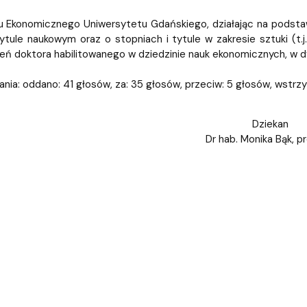
iz i Ekspertyz
Materiały promocyjne i sz
Oprogramowanie dla stud
 Ekonomicznego Uniwersytetu Gdańskiego, działając na podstawie
ytule naukowym oraz o stopniach i tytule w zakresie sztuki (t.j. 
ień doktora habilitowanego w dziedzinie nauk ekonomicznych, w d
nia: oddano: 41 głosów, za: 35 głosów, przeciw: 5 głosów, wstrzym
Dziekan
Dr hab. Monika Bąk, p