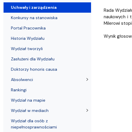
Uchwały i zarządzenia
Kursy i szkolenia
Wsparcie badań naukowych
Zasady dyplomowania na WE UG
Sea EU
Absolwenci
Centrum Anal
Uchwały i zarządzenia
Rada Wydziału
naukowych i t
Konkursy na stanowiska
Milerowi stop
Portal Pracownika
Wynik głosowa
Historia Wydziału
Wydział tworzyli
Zasłużeni dla Wydziału
Doktorzy honoris causa
Absolwenci
Rankingi
Wydział na mapie
Wydział w mediach
Wydział dla osób z
niepełnosprawnościami