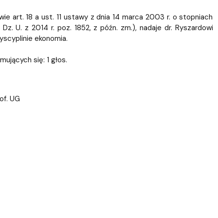
ablony
entów
Centrum Wsparcia Psychologicznego UG
 art. 18 a ust. 11 ustawy z dnia 14 marca 2003 r. o stopniach
Dz. U. z 2014 r. poz. 1852, z późn. zm.), nadaje dr. Ryszardowi
yscyplinie ekonomia.
ujących się: 1 głos.
rof. UG