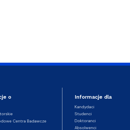
cje o
Informacje dla
Kandydaci
Studenci
torskie
Doktoranci
odowe Centra Badawcze
Absolwenci