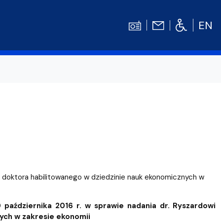
EN
Kontakt
Niezbędnik Studenta
Aktualności
Gala Absolwentów
Konkursy prac dyplomowych
nosprawnościami
Biblioteka UG
nia doktora habilitowanego w dziedzinie nauk ekonomicznych w
WE
Centrum Języków Obcych UG
lski
 studenckie
Centrum Wychowania Fizycznego i Sport
października 2016 r. w sprawie nadania dr. Ryszardowi
ych w zakresie ekonomii