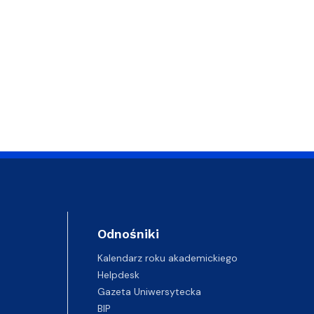
Odnośniki
Kalendarz roku akademickiego
Helpdesk
Gazeta Uniwersytecka
BIP