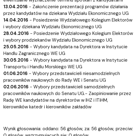
ewentualne wyznaczenie terminu spotkań z kandydatami
13.04.2016
- Zakończenie prezentacji programów działania
przez kandydatów na dziekana Wydziału Ekonomicznego UG
14.04.2016
- Posiedzenie Wydziałowego Kolegium Elektorów
i wybory dziekana Wydziału Ekonomicznego UG
28.04.2016
- Posiedzenie Wydziałowego Kolegium Elektorów
i wybory prodziekanów Wydziału Ekonomicznego UG
25.05.2016
- Wybory kandydata na Dyrektora w Instytucie
Handlu Zagranicznego WE UG
30.05.2016
- Wybory kandydata na Dyrektora w Instytucie
Transportu i Handlu Morskiego WE UG
01.06.2016
- Wybory przedstawicieli niesamodzielnych
pracowników naukowych do Rady WE i Senatu UG
02.06.2016
- Wybory przedstawicieli samodzielnych
pracowników naukowych do Senatu UG.- Zaopiniowanie przez
Radę WE kandydatów na dyrektorów w IHZ i ITiHM,
kierowników katedr i kierowników zakładów
Wynik głosowania: oddano: 56 głosów, za: 56 głosów, przeciw:
0 głosów, wstrzymujących się: 0 głosów.