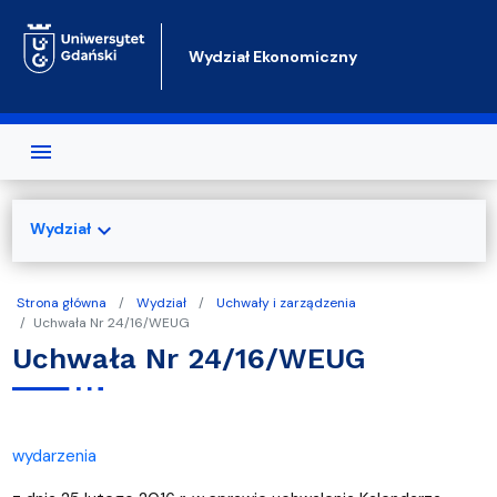
Przejdź do treści
Wydział Ekonomiczny
expand_more
Wydział
Strona główna
Wydział
Uchwały i zarządzenia
Uchwała Nr 24/16/WEUG
Uchwała Nr 24/16/WEUG
wydarzenia