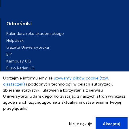
Odnośniki
Kalendarz roku akademickiego
Helpdesk
Gazeta Uniwersytecka
BIP
Kampusy UG
Biuro Karier UG
Oferty pracy
Uprzejmie informujemy, że
używamy plików cookie (tzw.
Deklaracja dostępności
ciasteczek)
i podobnych technologii w celach autoryzacji,
zbierania statystyk i ułatwienia korzystania z serwisu
Uniwersytetu Gdańskiego. Korzystając z naszych stron wyrażasz
zgodę na ich użycie, zgodnie z aktualnymi ustawieniami Twojej
przeglądarki.
Nie, dziękuję
Akceptuj