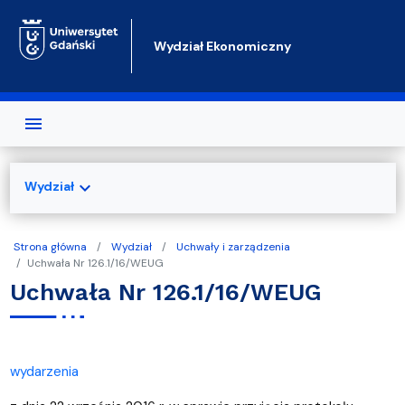
Przejdź do treści
Wydział Ekonomiczny
expand_more
Wydział
Strona główna
Wydział
Uchwały i zarządzenia
Uchwała Nr 126.1/16/WEUG
Uchwała Nr 126.1/16/WEUG
wydarzenia