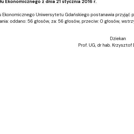
iz i Ekspertyz
Materiały promocyjne i sz
Oprogramowanie dla stud
u Ekonomicznego z dnia 21 stycznia 2016 r.
 Ekonomicznego Uniwersytetu Gdańskiego postanawia przyjąć prot
nia: oddano: 56 głosów, za: 56 głosów, przeciw: 0 głosów, wstrz
Dziekan
Prof. UG, dr hab. Krzysztof