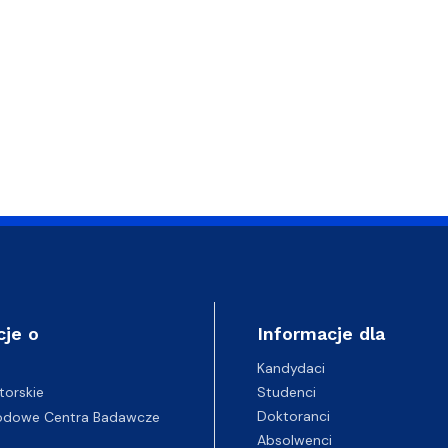
cje o
Informacje dla
Kandydaci
Studenci
torskie
Doktoranci
odowe Centra Badawcze
Absolwenci