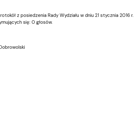
ablony
entów
Centrum Wsparcia Psychologicznego UG
okół z posiedzenia Rady Wydziału w dniu 21 stycznia 2016 r.
ymujących się: 0 głosów.
 Dobrowolski