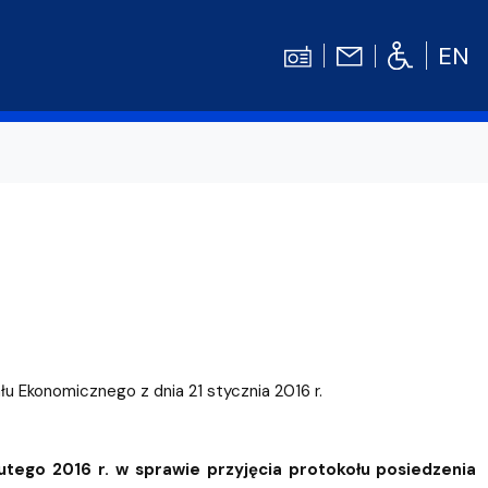
EN
Kontakt
Niezbędnik Studenta
Aktualności
Gala Absolwentów
Konkursy prac dyplomowych
nosprawnościami
Biblioteka UG
łu Ekonomicznego z dnia 21 stycznia 2016 r.
WE
Centrum Języków Obcych UG
lski
 studenckie
Centrum Wychowania Fizycznego i Sport
tego 2016 r. w sprawie przyjęcia protokołu posiedzenia