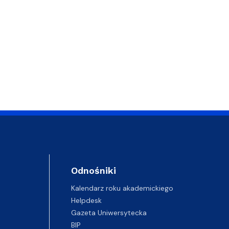
Odnośniki
Kalendarz roku akademickiego
Helpdesk
Gazeta Uniwersytecka
BIP