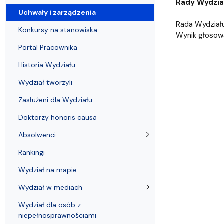
Uchwały i zarządzenia
Kursy i szkolenia
Wsparcie badań naukowych
Zasady dyplomowania na WE UG
Uczelnie partnerskie Erasmus+
Absolwenci
Centrum Anal
Rady Wydział
Uchwały i zarządzenia
Rada Wydziału
Konkursy na stanowiska
Wynik głosowa
Portal Pracownika
Historia Wydziału
Wydział tworzyli
Zasłużeni dla Wydziału
Doktorzy honoris causa
Absolwenci
Rankingi
Wydział na mapie
Wydział w mediach
Wydział dla osób z
niepełnosprawnościami