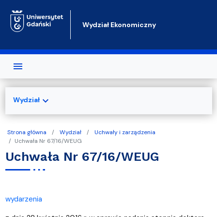
Przejdź do treści
Wydział Ekonomiczny
expand_more
Wydział
Strona główna
Wydział
Uchwały i zarządzenia
Uchwała Nr 67/16/WEUG
Uchwała Nr 67/16/WEUG
wydarzenia