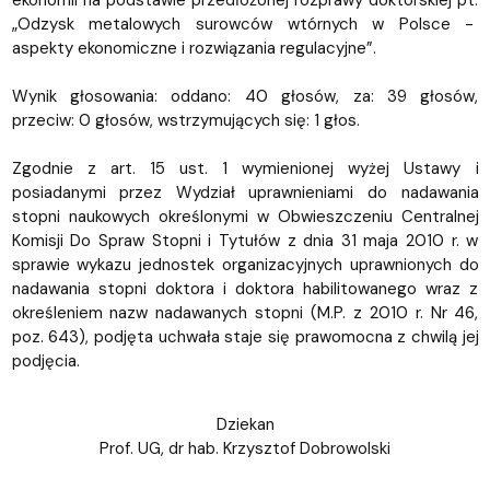
ekonomii na podstawie przedłożonej rozprawy doktorskiej pt.
„Odzysk metalowych surowców wtórnych w Polsce -
aspekty ekonomiczne i rozwiązania regulacyjne”.
Wynik głosowania: oddano: 40 głosów, za: 39 głosów,
przeciw: 0 głosów, wstrzymujących się: 1 głos.
Zgodnie z art. 15 ust. 1 wymienionej wyżej Ustawy i
posiadanymi przez Wydział uprawnieniami do nadawania
stopni naukowych określonymi w Obwieszczeniu Centralnej
Komisji Do Spraw Stopni i Tytułów z dnia 31 maja 2010 r. w
sprawie wykazu jednostek organizacyjnych uprawnionych do
nadawania stopni doktora i doktora habilitowanego wraz z
określeniem nazw nadawanych stopni (M.P. z 2010 r. Nr 46,
poz. 643), podjęta uchwała staje się prawomocna z chwilą jej
podjęcia.
Dziekan
Prof. UG, dr hab. Krzysztof Dobrowolski