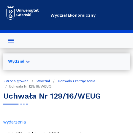
Przejdź do treści
Wydział Ekonomiczny
expand_more
Wydział
Strona główna
Wydział
Uchwały i zarządzenia
Uchwała Nr 129/16/WEUG
Uchwała Nr 129/16/WEUG
wydarzenia