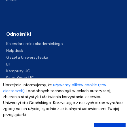
Odnośniki
Kalendarz roku akademickiego
Helpdesk
Gazeta Uniwersytecka
BIP
Kampusy UG
Biuro Karier UG
Oferty pracy
Uprzejmie informujemy, że
używamy plików cookie (tzw.
ciasteczek)
i podobnych technologii w celach autoryzacji,
Deklaracja dostępności
zbierania statystyk i ułatwienia korzystania z serwisu
Uniwersytetu Gdańskiego. Korzystając z naszych stron wyrażasz
zgodę na ich użycie, zgodnie z aktualnymi ustawieniami Twojej
przeglądarki.