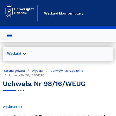
Przejdź do treści
Wydział Ekonomiczny
expand_more
Wydział
Strona główna
Wydział
Uchwały i zarządzenia
Uchwała Nr 98/16/WEUG
Uchwała Nr 98/16/WEUG
wydarzenia