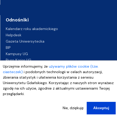
Odnośniki
Kalendarz roku akademickiego
Helpdesk
Gazeta Uniwersytecka
BIP
Kampusy UG
Biuro Karier UG
Uprzejmie informujemy, że
używamy plików cookie (tzw.
Oferty pracy
ciasteczek)
i podobnych technologii w celach autoryzacji,
Deklaracja dostępności
zbierania statystyk i ułatwienia korzystania z serwisu
Uniwersytetu Gdańskiego. Korzystając z naszych stron wyrażasz
zgodę na ich użycie, zgodnie z aktualnymi ustawieniami Twojej
przeglądarki.
Nie, dziękuję
Akceptuj