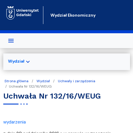
Przejdź do treści
Wydział Ekonomiczny
expand_more
Wydział
Strona główna
Wydział
Uchwały i zarządzenia
Uchwała Nr 132/16/WEUG
Uchwała Nr 132/16/WEUG
wydarzenia