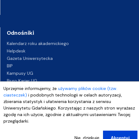
Odnośniki
Kalendarz roku akademickiego
Helpdesk
Gazeta Uniwersytecka
BIP
Kampusy UG
Biuro Karier UG
Oferty pracy
Uprzejmie informujemy, że
używamy plików cookie (tzw.
ciasteczek)
i podobnych technologii w celach autoryzacji,
Deklaracja dostępności
zbierania statystyk i ułatwienia korzystania z serwisu
Uniwersytetu Gdańskiego. Korzystając z naszych stron wyrażasz
zgodę na ich użycie, zgodnie z aktualnymi ustawieniami Twojej
przeglądarki.
Nie, dziękuję
Akceptuj