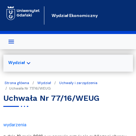
Przejdź do treści
Wydział Ekonomiczny
expand_more
Wydział
Strona główna
Wydział
Uchwały i zarządzenia
Uchwała Nr 77/16/WEUG
Uchwała Nr 77/16/WEUG
wydarzenia