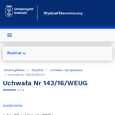
Przejdź do treści
Wydział Ekonomiczny
expand_more
Wydział
Strona główna
Wydział
Uchwały i zarządzenia
Uchwała Nr 143/16/WEUG
Uchwała Nr 143/16/WEUG
wydarzenia