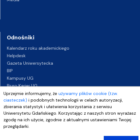
Odnośniki
Kalendarz roku akademickiego
Helpdesk
Gazeta Uniwersytecka
BIP
Kampusy UG
Biuro Karier UG
Oferty pracy
Uprzejmie informujemy, że
używamy plików cookie (tzw.
ciasteczek)
i podobnych technologii w celach autoryzacji,
Deklaracja dostępności
zbierania statystyk i ułatwienia korzystania z serwisu
Uniwersytetu Gdańskiego. Korzystając z naszych stron wyrażasz
zgodę na ich użycie, zgodnie z aktualnymi ustawieniami Twojej
przeglądarki.