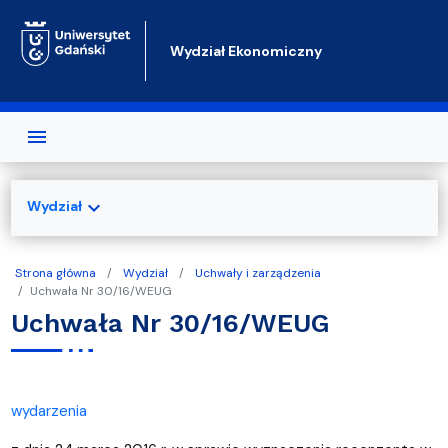
Przejdź do treści
Wydział Ekonomiczny
expand_more
Wydział
Strona główna
Wydział
Uchwały i zarządzenia
Uchwała Nr 30/16/WEUG
Uchwała Nr 30/16/WEUG
wydarzenia