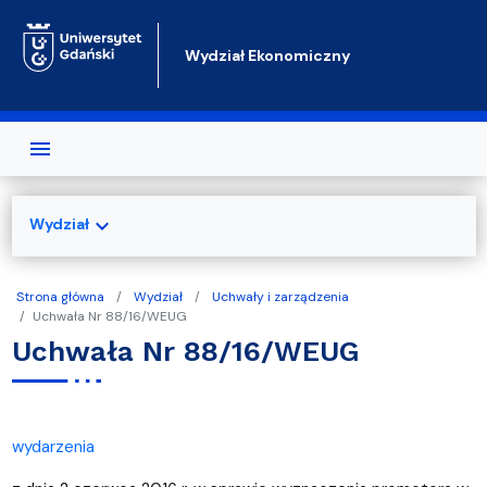
Przejdź do treści
Wydział Ekonomiczny
expand_more
Wydział
Strona główna
Wydział
Uchwały i zarządzenia
Uchwała Nr 88/16/WEUG
Uchwała Nr 88/16/WEUG
wydarzenia