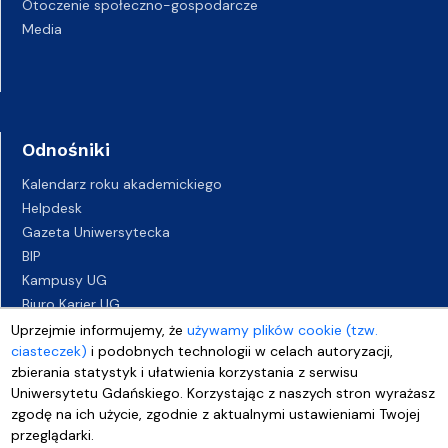
Otoczenie społeczno-gospodarcze
Media
Odnośniki
Kalendarz roku akademickiego
Helpdesk
Gazeta Uniwersytecka
BIP
Kampusy UG
Biuro Karier UG
Oferty pracy
Uprzejmie informujemy, że
używamy plików cookie (tzw.
ciasteczek)
i podobnych technologii w celach autoryzacji,
Deklaracja dostępności
zbierania statystyk i ułatwienia korzystania z serwisu
Uniwersytetu Gdańskiego. Korzystając z naszych stron wyrażasz
zgodę na ich użycie, zgodnie z aktualnymi ustawieniami Twojej
przeglądarki.