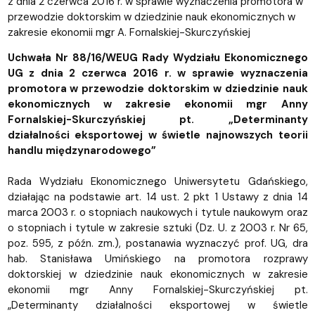
z dnia 2 czerwca 2016 r. w sprawie wyznaczenia promotora w
przewodzie doktorskim w dziedzinie nauk ekonomicznych w
zakresie ekonomii mgr A. Fornalskiej-Skurczyńskiej
Uchwała Nr 88/16/WEUG Rady Wydziału Ekonomicznego
UG z dnia 2 czerwca 2016 r. w sprawie wyznaczenia
promotora w przewodzie doktorskim w dziedzinie nauk
ekonomicznych w zakresie ekonomii mgr Anny
Fornalskiej-Skurczyńskiej pt. „Determinanty
działalności eksportowej w świetle najnowszych teorii
handlu międzynarodowego”
Rada Wydziału Ekonomicznego Uniwersytetu Gdańskiego,
działając na podstawie art. 14 ust. 2 pkt 1 Ustawy z dnia 14
marca 2003 r. o stopniach naukowych i tytule naukowym oraz
o stopniach i tytule w zakresie sztuki (Dz. U. z 2003 r. Nr 65,
poz. 595, z późn. zm.), postanawia wyznaczyć prof. UG, dra
hab. Stanisława Umińskiego na promotora rozprawy
doktorskiej w dziedzinie nauk ekonomicznych w zakresie
ekonomii mgr Anny Fornalskiej-Skurczyńskiej pt.
„Determinanty działalności eksportowej w świetle