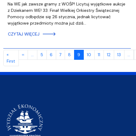
Na WE jak zawsze gramy z WOŚP! Licytuj wyjątkowe aukcje
z Dziekanem WE! 33. Finał Wielkiej Orkiestry Świątecznej
Pomocy odbędzie się 26 stycznia, jednak licytować
wyjątkowe przedmioty można już dziś…
CZYTAJ WIĘCEJ
Stronicowanie
Poprzednia strona
«
‹‹
…
5
6
7
8
9
10
11
12
13
…
Pierwsza strona
First