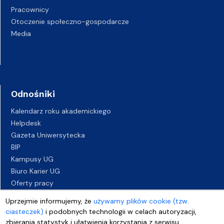
Pracownicy
Otoczenie społeczno-gospodarcze
Media
Odnośniki
Kalendarz roku akademickiego
Helpdesk
Gazeta Uniwersytecka
BIP
Kampusy UG
Biuro Karier UG
Oferty pracy
Deklaracja dostępności
Uprzejmie informujemy, że
używamy plików cookie (tzw.
ciasteczek)
i podobnych technologii w celach autoryzacji,
zbierania statystyk i ułatwienia korzystania z serwisu