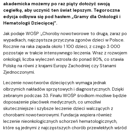
akademicka możemy po raz piąty dołożyć swoją
cegiełkę, aby uczynić ten świat lepszym. Tegoroczna
edycja odbywa się pod hasłem „Gramy dla Onkologii i
Hematologii Dziecięcej”.
Jak podaje WOŚP :„Choroby nowotworowe to druga, zaraz po
wypadkach, najczęstsza przyczyna zgonów dzieci w Polsce.
Rocznie na raka zapada około 1 100 dzieci, z czego 3 000
pozostaje w trakcie intensywnego leczenia. Wraz z rozwojem
onkologii, liczba wyleczeń wzrosła do ponad 80%, co stawia
Polskę na równi z krajami Europy Zachodniej czy Stanami
Zjednoczonymi.
Leczenie nowotworów dziecięcych wymaga jednak
olbrzymich nakładów sprzętowych i diagnostycznych. Dzięki
zebranym podczas 33. Finału WOŚP środkom możliwe będzie
doposażenie placówek medycznych, co umożliwi
skuteczniejsze i szybsze leczenie dzieci walczących z
chorobami nowotworowymi. Fundacja wspiera również
leczenie nieonkologicznych schorzeń hematologicznych,
które są jednymi z najczęstszych chorób przewlekłych wśród