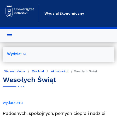
Przejdź do treści
Wydział Ekonomiczny
expand_more
Wydział
Strona główna
Wydział
Aktualności
Wesołych Świąt
Wesołych Świąt
wydarzenia
Radosnych, spokojnych, pełnych ciepła i nadziei