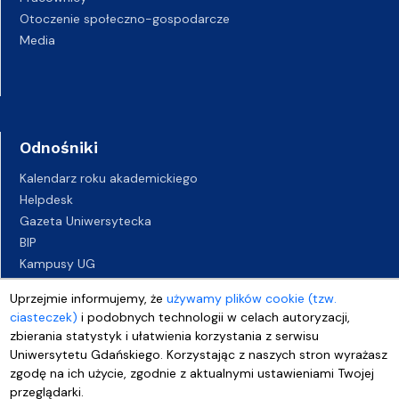
Otoczenie społeczno-gospodarcze
Media
Odnośniki
Kalendarz roku akademickiego
Helpdesk
Gazeta Uniwersytecka
BIP
Kampusy UG
Biuro Karier UG
Uprzejmie informujemy, że
używamy plików cookie (tzw.
Oferty pracy
ciasteczek)
i podobnych technologii w celach autoryzacji,
Deklaracja dostępności
zbierania statystyk i ułatwienia korzystania z serwisu
Uniwersytetu Gdańskiego. Korzystając z naszych stron wyrażasz
zgodę na ich użycie, zgodnie z aktualnymi ustawieniami Twojej
przeglądarki.