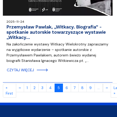
2025-11-24
Przemysław Pawlak, „Witkacy. Biografia” -
spotkanie autorskie towarzyszące wystawie
„Witkacy…
Na zakończenie wystawy Witkacy Wielokrotny zapraszamy
na wyjątkowe wydarzenie – spotkanie autorskie z
Przemysławem Pawlakiem, autorem świeżo wydanej
biografii Stanisława Ignacego Witkiewicza pt. „…
CZYTAJ WIĘCEJ
Stronicowanie
Poprzednia strona
Nast
«
‹‹
1
2
3
4
5
6
7
8
9
…
››
L
Pierwsza strona
O
First
»