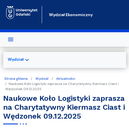
Przejdź do treści
Wydział Ekonomiczny
expand_more
Wydział
Strona główna
Wydział
Aktualności
Naukowe Koło Logistyki zaprasza na Charytatywny Kiermasz Ciast i
Wędzonek 09.12.2025
Naukowe Koło Logistyki zaprasza
na Charytatywny Kiermasz Ciast i
Wędzonek 09.12.2025