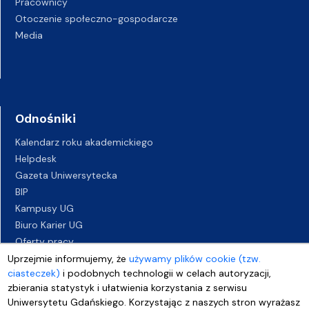
Pracownicy
Otoczenie społeczno-gospodarcze
Media
Odnośniki
Kalendarz roku akademickiego
Helpdesk
Gazeta Uniwersytecka
BIP
Kampusy UG
Biuro Karier UG
Oferty pracy
Deklaracja dostępności
Uprzejmie informujemy, że
używamy plików cookie (tzw.
ciasteczek)
i podobnych technologii w celach autoryzacji,
zbierania statystyk i ułatwienia korzystania z serwisu
Uniwersytetu Gdańskiego. Korzystając z naszych stron wyrażasz