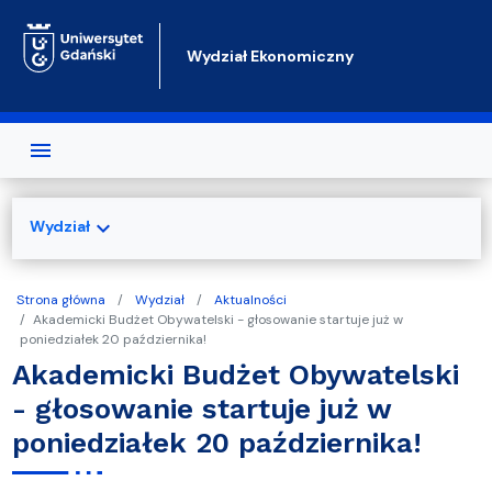
Przejdź do treści
Wydział Ekonomiczny
expand_more
Wydział
Strona główna
Wydział
Aktualności
Akademicki Budżet Obywatelski - głosowanie startuje już w
poniedziałek 20 października!
Akademicki Budżet Obywatelski
- głosowanie startuje już w
poniedziałek 20 października!