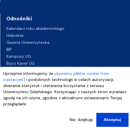
Odnośniki
Kalendarz roku akademickiego
Helpdesk
Gazeta Uniwersytecka
BIP
Kampusy UG
Biuro Karier UG
Oferty pracy
Uprzejmie informujemy, że
używamy plików cookie (tzw.
Deklaracja dostępności
ciasteczek)
i podobnych technologii w celach autoryzacji,
zbierania statystyk i ułatwienia korzystania z serwisu
Uniwersytetu Gdańskiego. Korzystając z naszych stron wyrażasz
zgodę na ich użycie, zgodnie z aktualnymi ustawieniami Twojej
przeglądarki.
Nie, dziękuję
Akceptuj