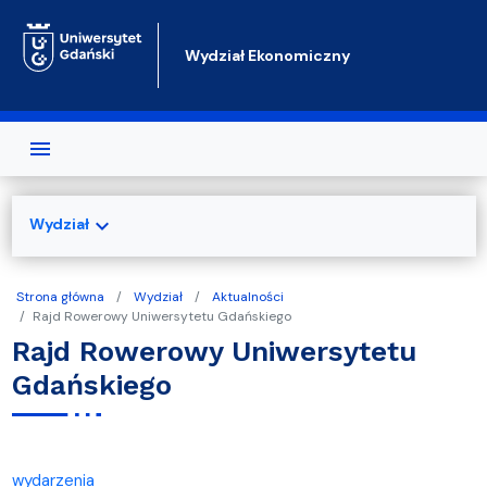
Przejdź do treści
Wydział Ekonomiczny
expand_more
Wydział
Strona główna
Wydział
Aktualności
Rajd Rowerowy Uniwersytetu Gdańskiego
Rajd Rowerowy Uniwersytetu
Gdańskiego
wydarzenia