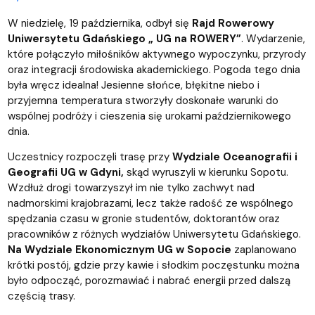
W niedzielę, 19 października, odbył się
Rajd Rowerowy
Uniwersytetu Gdańskiego „ UG na ROWERY”
. Wydarzenie,
które połączyło miłośników aktywnego wypoczynku, przyrody
oraz integracji środowiska akademickiego. Pogoda tego dnia
była wręcz idealna! Jesienne słońce, błękitne niebo i
przyjemna temperatura stworzyły doskonałe warunki do
wspólnej podróży i cieszenia się urokami październikowego
dnia.
Uczestnicy rozpoczęli trasę przy
Wydziale Oceanografii i
Geografii UG w Gdyni,
skąd wyruszyli w kierunku Sopotu.
Wzdłuż drogi towarzyszył im nie tylko zachwyt nad
nadmorskimi krajobrazami, lecz także radość ze wspólnego
spędzania czasu w gronie studentów, doktorantów oraz
pracowników z różnych wydziałów Uniwersytetu Gdańskiego.
Na Wydziale Ekonomicznym UG w Sopocie
zaplanowano
krótki postój, gdzie przy kawie i słodkim poczęstunku można
było odpocząć, porozmawiać i nabrać energii przed dalszą
częścią trasy.