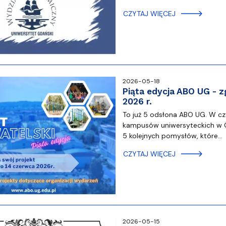
iz i Ekspertyz
Materiały promocyjne i sz
Oprogramowanie dla stud
CZYTAJ WIĘCEJ
2026-05-18
Piąta edycja ABO UG - 
2026 r.
To już 5 odsłona ABO UG. W cz
kampusów uniwersyteckich w Gd
5 kolejnych pomysłów, które…
CZYTAJ WIĘCEJ
2026-05-15