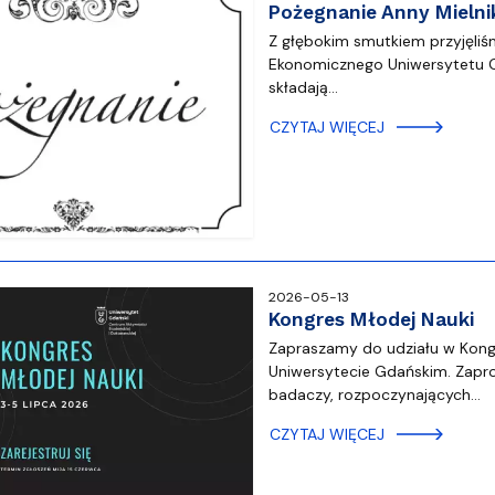
Pożegnanie Anny Mielni
Z głębokim smutkiem przyjęliś
Ekonomicznego Uniwersytetu G
składają…
CZYTAJ WIĘCEJ
2026-05-13
Kongres Młodej Nauki
Zapraszamy do udziału w Kongre
Uniwersytecie Gdańskim. Zapr
badaczy, rozpoczynających…
CZYTAJ WIĘCEJ