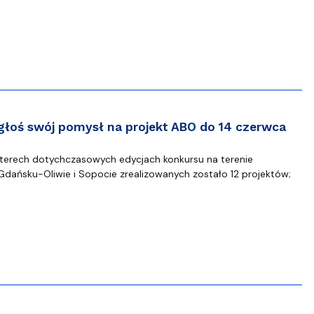
ablony
entów
Centrum Wsparcia Psychologicznego UG
zgłoś swój pomysł na projekt ABO do 14 czerwca
terech dotychczasowych edycjach konkursu na terenie
ańsku-Oliwie i Sopocie zrealizowanych zostało 12 projektów;