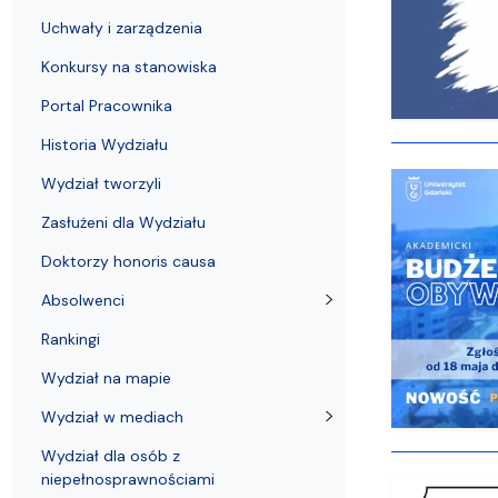
Uchwały i zarządzenia
Kursy i szkolenia
Wsparcie badań naukowych
Zasady dyplomowania na WE UG
Uczelnie partnerskie Erasmus+
Absolwenci
Centrum Anal
Uchwały i zarządzenia
Konkursy na stanowiska
Portal Pracownika
Historia Wydziału
Wydział tworzyli
Zasłużeni dla Wydziału
Doktorzy honoris causa
Absolwenci
Rankingi
Wydział na mapie
Wydział w mediach
Wydział dla osób z
niepełnosprawnościami