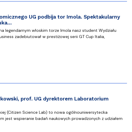
micznego UG podbija tor Imola. Spektakularny
zuka…
a legendarnym włoskim torze Imola nasz student Wydziału
siness zadebiutował w prestiżowej serii GT Cup Italia,
kowski, prof. UG dyrektorem Laboratorium
iej (Citizen Science Lab) to nowa ogólnouniwersytecka
lem jest wspieranie badań naukowych prowadzonych z udziałem