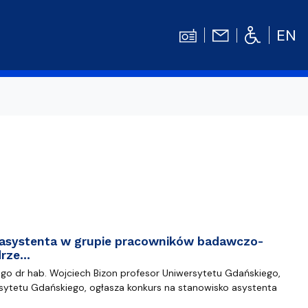
EN
Kontakt
Niezbędnik Studenta
Aktualności
Gala Absolwentów
Konkursy prac dyplomowych
nosprawnościami
Biblioteka UG
 asystenta w grupie pracowników badawczo-
WE
Centrum Języków Obcych UG
drze…
o dr hab. Wojciech Bizon profesor Uniwersytetu Gdańskiego,
lski
 studenckie
Centrum Wychowania Fizycznego i Sport
sytetu Gdańskiego, ogłasza konkurs na stanowisko asystenta