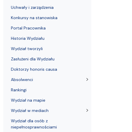
Uchwały i zarządzenia
Kursy i szkolenia
Wsparcie badań naukowych
Zasady dyplomowania na WE UG
Sea EU
Absolwenci
Centrum Anal
Uchwały i zarządzenia
Konkursy na stanowiska
Portal Pracownika
Historia Wydziału
Wydział tworzyli
Zasłużeni dla Wydziału
Doktorzy honoris causa
Absolwenci
Rankingi
Wydział na mapie
Wydział w mediach
Wydział dla osób z
niepełnosprawnościami