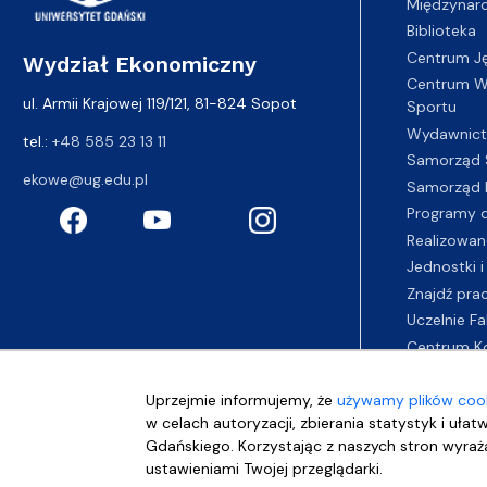
Międzynar
Biblioteka
Centrum J
Wydział Ekonomiczny
Centrum Wy
ul. Armii Krajowej 119/121, 81-824 Sopot
Sportu
Wydawnic
tel.:
+48 585 23 13 11
Samorząd 
ekowe@ug.edu.pl
Samorząd 
Programy d
Realizowan
Jednostki i
Znajdź pra
Uczelnie Fa
Centrum K
Uprzejmie informujemy, że
używamy plików cook
w celach autoryzacji, zbierania statystyk i ułat
Gdańskiego. Korzystając z naszych stron wyraża
ustawieniami Twojej przeglądarki.