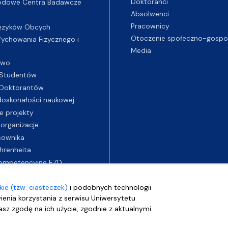
Doktoranci
odowe Centra Badawcze
Absolwenci
Pracownicy
ęzyków Obcych
Otoczenie społeczno-gospo
chowania Fizycznego i
Media
two
Studentów
Doktorantów
oskonałości naukowej
e projekty
 organizacje
cownika
hrenheita
ompetencyjne EZD
ie (tzw. ciasteczek)
i podobnych technologii
wienia korzystania z serwisu Uniwersytetu
sz zgodę na ich użycie, zgodnie z aktualnymi