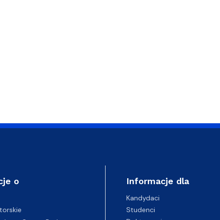
cje o
Informacje dla
Kandydaci
Studenci
torskie