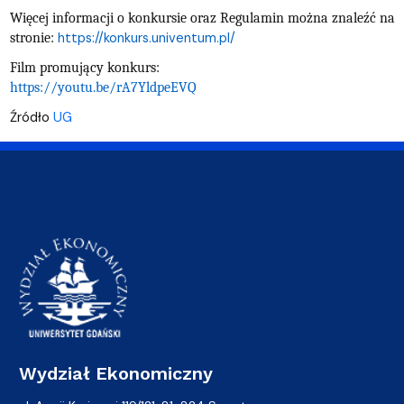
Więcej informacji o konkursie oraz Regulamin można znaleźć na
https://konkurs.univentum.pl/
stronie:
Film promujący konkurs:
https://youtu.be/rA7YldpeEVQ
Źródło
UG
Wydział Ekonomiczny