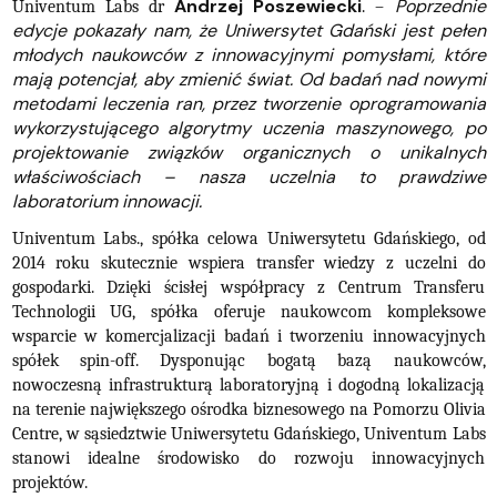
Andrzej Poszewiecki
Poprzednie
Univentum Labs dr
. –
edycje pokazały nam, że Uniwersytet Gdański jest pełen
młodych naukowców z innowacyjnymi pomysłami, które
mają potencjał, aby zmienić świat. Od badań nad nowymi
metodami leczenia ran, przez tworzenie oprogramowania
wykorzystującego algorytmy uczenia maszynowego, po
projektowanie związków organicznych o unikalnych
właściwościach – nasza uczelnia to prawdziwe
laboratorium innowacji.
Univentum Labs., spółka celowa Uniwersytetu Gdańskiego, od
2014 roku skutecznie wspiera transfer wiedzy z uczelni do
gospodarki. Dzięki ścisłej współpracy z Centrum Transferu
Technologii UG, spółka oferuje naukowcom kompleksowe
wsparcie w komercjalizacji badań i tworzeniu innowacyjnych
spółek spin-off. Dysponując bogatą bazą naukowców,
nowoczesną infrastrukturą laboratoryjną i dogodną lokalizacją
na terenie największego ośrodka biznesowego na Pomorzu Olivia
Centre, w sąsiedztwie Uniwersytetu Gdańskiego, Univentum Labs
stanowi idealne środowisko do rozwoju innowacyjnych
projektów.