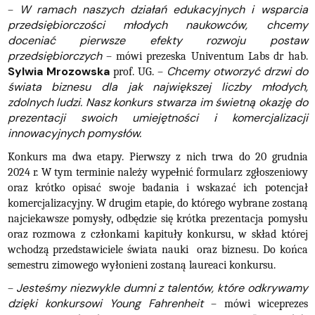
W ramach naszych działań edukacyjnych i wsparcia
–
przedsiębiorczości młodych naukowców, chcemy
doceniać pierwsze efekty rozwoju postaw
przedsiębiorczych
– mówi prezeska Univentum Labs dr hab.
Sylwia Mrozowska
Chcemy otworzyć drzwi do
prof. UG. –
świata biznesu dla jak największej liczby młodych,
zdolnych ludzi. Nasz konkurs stwarza im świetną okazję do
prezentacji swoich umiejętności i komercjalizacji
innowacyjnych pomysłów.
Konkurs ma dwa etapy. Pierwszy z nich trwa do 20 grudnia
2024 r. W tym terminie należy wypełnić formularz zgłoszeniowy
oraz krótko opisać swoje badania i wskazać ich potencjał
komercjalizacyjny. W drugim etapie, do którego wybrane zostaną
najciekawsze pomysły, odbędzie się krótka prezentacja pomysłu
oraz rozmowa z członkami kapituły konkursu, w skład której
wchodzą przedstawiciele świata nauki oraz biznesu. Do końca
semestru zimowego wyłonieni zostaną laureaci konkursu.
Jesteśmy niezwykle dumni z talentów, które odkrywamy
–
dzięki konkursowi Young Fahrenheit
– mówi wiceprezes