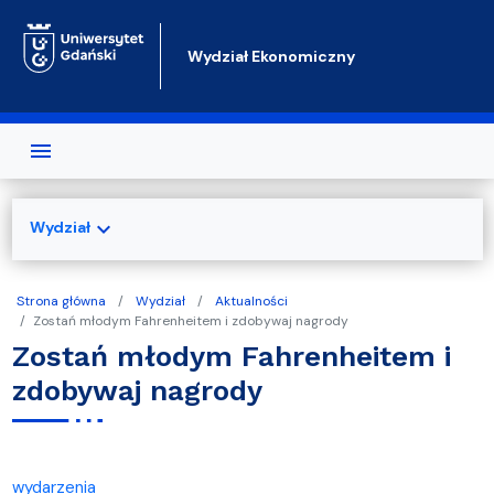
Przejdź do treści
Wydział Ekonomiczny
expand_more
Wydział
Strona główna
Wydział
Aktualności
Zostań młodym Fahrenheitem i zdobywaj nagrody
Zostań młodym Fahrenheitem i
zdobywaj nagrody
wydarzenia