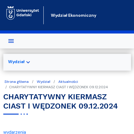
Przejdź do treści
Wydział Ekonomiczny
expand_more
Wydział
Strona główna
Wydział
Aktualności
CHARYTATYWNY KIERMASZ CIAST I WĘDZONEK 09.12.2024
CHARYTATYWNY KIERMASZ
CIAST I WĘDZONEK 09.12.2024
wydarzenia