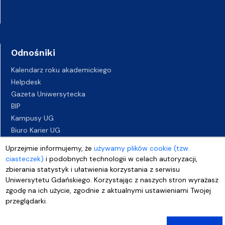
Odnośniki
Kalendarz roku akademickiego
Helpdesk
Gazeta Uniwersytecka
BIP
Kampusy UG
Biuro Karier UG
Oferty pracy
Uprzejmie informujemy, że
używamy plików cookie (tzw.
Deklaracja dostępności
ciasteczek)
i podobnych technologii w celach autoryzacji,
zbierania statystyk i ułatwienia korzystania z serwisu
Uniwersytetu Gdańskiego. Korzystając z naszych stron wyrażasz
zgodę na ich użycie, zgodnie z aktualnymi ustawieniami Twojej
przeglądarki.