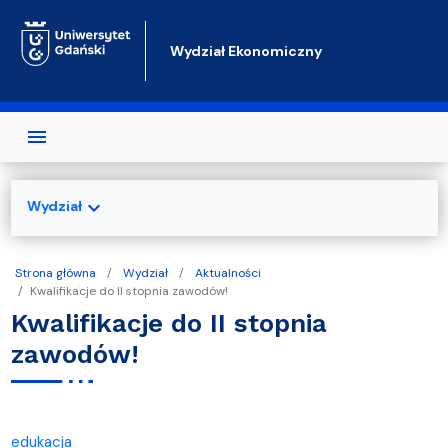
Przejdź do treści
Wydział Ekonomiczny
expand_more
Wydział
Strona główna
Wydział
Aktualności
Kwalifikacje do II stopnia zawodów!
Kwalifikacje do II stopnia
zawodów!
edukacja