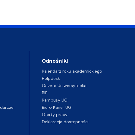
ablony
entów
Centrum Wsparcia Psychologicznego UG
Odnośniki
Kalendarz roku akademickiego
Helpdesk
Gazeta Uniwersytecka
BIP
Kampusy UG
darcze
Biuro Karier UG
Oferty pracy
Deklaracja dostępności