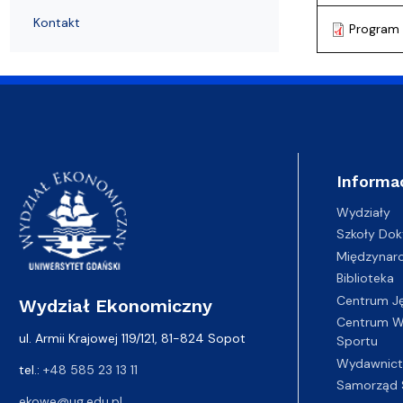
Uchwały i zarządzenia
Kursy i szkolenia
Wsparcie badań naukowych
Zasady dyplomowania na WE UG
Sea EU
Absolwenci
Centrum Anal
Kontakt
Program 
Informa
Wydziały
Szkoły Dok
Międzynar
Biblioteka
Centrum J
Wydział Ekonomiczny
Centrum Wy
ul. Armii Krajowej 119/121, 81-824 Sopot
Sportu
Wydawnic
tel.:
+48 585 23 13 11
Samorząd 
ekowe@ug.edu.pl