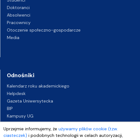
Studenci
Doktoranci
Absolwenci
Pracownicy
Otoczenie społeczno-gospodarcze
Media
Odnośniki
Kalendarz roku akademickiego
Helpdesk
Gazeta Uniwersytecka
BIP
Kampusy UG
Biuro Karier UG
Uprzejmie informujemy, że
używamy plików cookie (tzw.
Oferty pracy
ciasteczek)
i podobnych technologii w celach autoryzacji,
Deklaracja dostępności