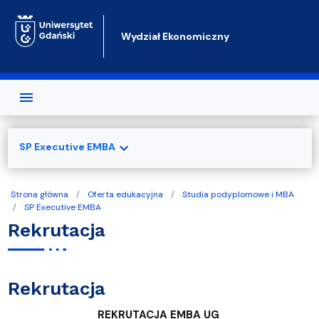
Przejdź do treści
Wydział Ekonomiczny
expand_more
SP Executive EMBA
Strona główna
Oferta edukacyjna
Studia podyplomowe i MBA
SP Executive EMBA
Rekrutacja
Rekrutacja
REKRUTACJA EMBA UG