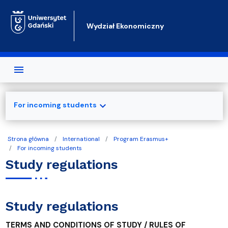
Przejdź do treści
Wydział Ekonomiczny
expand_more
For incoming students
Strona główna
International
Program Erasmus+
For incoming students
Study regulations
Study regulations
TERMS AND CONDITIONS OF STUDY / RULES OF