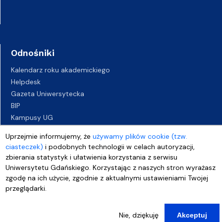
Odnośniki
Kalendarz roku akademickiego
Helpdesk
Gazeta Uniwersytecka
BIP
Kampusy UG
Biuro Karier UG
Uprzejmie informujemy, że
używamy plików cookie (tzw.
Oferty pracy
ciasteczek)
i podobnych technologii w celach autoryzacji,
Deklaracja dostępności
zbierania statystyk i ułatwienia korzystania z serwisu
Uniwersytetu Gdańskiego. Korzystając z naszych stron wyrażasz
zgodę na ich użycie, zgodnie z aktualnymi ustawieniami Twojej
przeglądarki.
Nie, dziękuję
Akceptuj