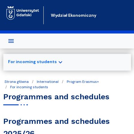
Przejdź do treści
Wydział Ekonomiczny
expand_more
For incoming students
Strona główna
International
Program Erasmus+
For incoming students
Programmes and schedules
Programmes and schedules
2025/26