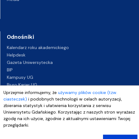
Odnośniki
Kalendarz roku akademickiego
Helpdesk
Gazeta Uniwersytecka
BIP
Kampusy UG
Biuro Karier UG
Oferty pracy
Uprzejmie informujemy, że
używamy plików cookie (tzw.
ciasteczek)
i podobnych technologii w celach autoryzacji,
Deklaracja dostępności
zbierania statystyk i ułatwienia korzystania z serwisu
Uniwersytetu Gdańskiego. Korzystając z naszych stron wyrażasz
zgodę na ich użycie, zgodnie z aktualnymi ustawieniami Twojej
przeglądarki.