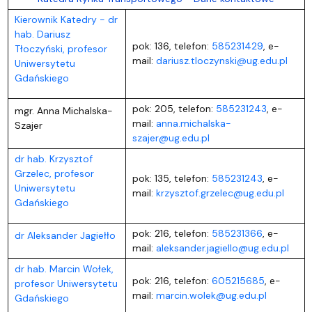
Kierownik Katedry - dr
hab. Dariusz
pok: 136, telefon:
585231429
, e-
Tłoczyński, profesor
mail:
dariusz.tloczynski@ug.edu.pl
Uniwersytetu
Gdańskiego
pok: 205, telefon:
585231243
, e-
mgr. Anna Michalska-
mail:
anna.michalska-
Szajer
szajer@ug.edu.pl
dr hab. Krzysztof
Grzelec, profesor
pok: 135, telefon:
585231243
, e-
Uniwersytetu
mail:
krzysztof.grzelec@ug.edu.pl
Gdańskiego
pok: 216, telefon:
585231366
, e-
dr Aleksander Jagiełło
mail:
aleksander.jagiello@ug.edu.pl
dr hab. Marcin Wołek,
pok: 216, telefon:
605215685
, e-
profesor Uniwersytetu
mail:
marcin.wolek@ug.edu.pl
Gdańskiego