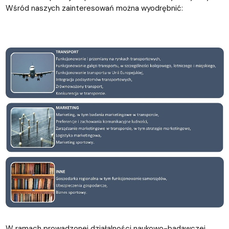
Wśród naszych zainteresowań można wyodrębnić:
W ramach prowadzonej działalności naukowo-badawczej