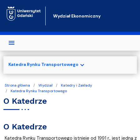
Przejdź do treści
Wydział Ekonomiczny
expand_more
Katedra Rynku Transportowego
Strona główna
Wydział
Katedry i Zakłady
Katedra Rynku Transportowego
O Katedrze
O Katedrze
Katedra Rynku Transportowego istnieje od 1991 r., jest jedną z