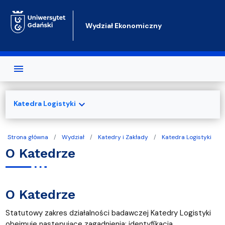
Przejdź do treści
Wydział Ekonomiczny
expand_more
Katedra Logistyki
Strona główna
Wydział
Katedry i Zakłady
Katedra Logistyki
O Katedrze
O Katedrze
Statutowy zakres działalności badawczej Katedry Logistyki
obejmuje następujące zagadnienia: identyfikacja,