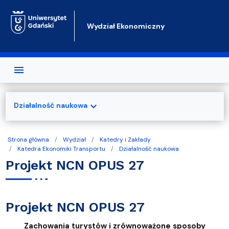
Przejdź do treści
Wydział Ekonomiczny
expand_more
Działalność naukowa
Strona główna
Wydział
Katedry i Zakłady
Katedra Ekonomiki Transportu
Działalność naukowa
Projekt NCN OPUS 27
Projekt NCN OPUS 27
Zachowania turystów i zrównoważone sposoby