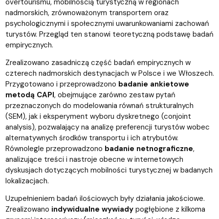
overtourismu, mobilnością turystyczną w regionach
nadmorskich, zrównoważonym transportem oraz
psychologicznymi i społecznymi uwarunkowaniami zachowań
turystów. Przegląd ten stanowi teoretyczną podstawę badań
empirycznych.
Zrealizowano zasadniczą część badań empirycznych w
czterech nadmorskich destynacjach w Polsce i we Włoszech.
Przygotowano i przeprowadzono
badanie ankietowe
metodą CAPI
, obejmujące zarówno zestaw pytań
przeznaczonych do modelowania równań strukturalnych
(SEM), jak i eksperyment wyboru dyskretnego (conjoint
analysis), pozwalający na analizę preferencji turystów wobec
alternatywnych środków transportu i ich atrybutów.
Równolegle przeprowadzono
badanie netnograficzne
,
analizujące treści i nastroje obecne w internetowych
dyskusjach dotyczących mobilności turystycznej w badanych
lokalizacjach.
Uzupełnieniem badań ilościowych były działania jakościowe.
Zrealizowano
indywidualne wywiady
pogłębione z kilkoma