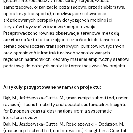
grupami interesariuszy (mieszkańcy, turyści, władze
samorządowe, organizacje pozarządowe, przedsiębiorstwa,
operatorzy transportu), umożliwiające uchwycenie
zróżnicowanych perspektyw dotyczących mobilności
turystów i wyzwań zrównoważonego rozwoju.
Przeprowadzono również obserwacje terenowe
metodą
service safari
, dostarczające bezpośrednich danych na
temat doświadczeń transportowych, punktów krytycznych
oraz ograniczeń infrastrukturalnych w analizowanych
regionach nadmorskich. Zebrany materiał empiryczny stanowi
podstawę do dalszych analiz i interpretacji wyników projektu.
Artykuły przygotowane w ramach projektu:
Bąk, M., Jażdżewska-Gutta, M., (manuscript submitted, under
revision). Tourist mobility and coastal sustainability: Insights
for European coastal destinations from a systematic
literature review.
Bąk, M., Jażdżewska-Gutta, M., Rościszewski – Dodgson, M.,
(manuscript submitted, under revision). Caught in a Coastal