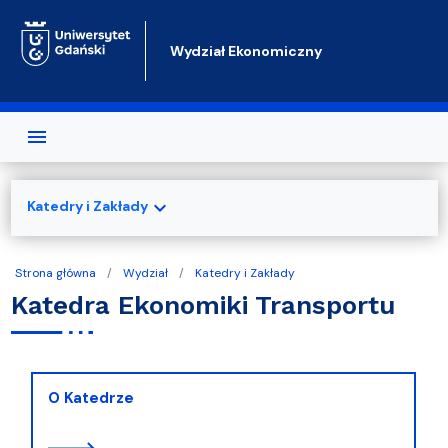
Przejdź do treści
Wydział Ekonomiczny
expand_more
Katedry i Zakłady
Strona główna
Wydział
Katedry i Zakłady
Katedra Ekonomiki Transportu
O Katedrze