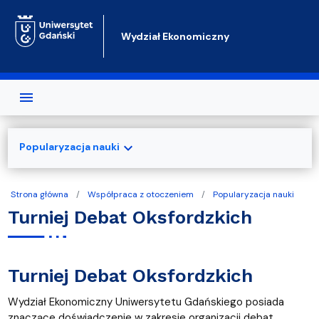
Przejdź do treści
Wydział Ekonomiczny
expand_more
Popularyzacja nauki
Strona główna
Współpraca z otoczeniem
Popularyzacja nauki
Turniej Debat Oksfordzkich
Turniej Debat Oksfordzkich
Wydział Ekonomiczny Uniwersytetu Gdańskiego posiada
znaczące doświadczenie w zakresie organizacji debat