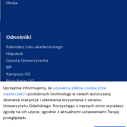
Media
Odnośniki
Kalendarz roku akademickiego
Helpdesk
Gazeta Uniwersytecka
BIP
Kampusy UG
Biuro Karier UG
Oferty pracy
Uprzejmie informujemy, że
używamy plików cookie (tzw.
ciasteczek)
i podobnych technologii w celach autoryzacji,
Deklaracja dostępności
zbierania statystyk i ułatwienia korzystania z serwisu
Uniwersytetu Gdańskiego. Korzystając z naszych stron wyrażasz
zgodę na ich użycie, zgodnie z aktualnymi ustawieniami Twojej
przeglądarki.