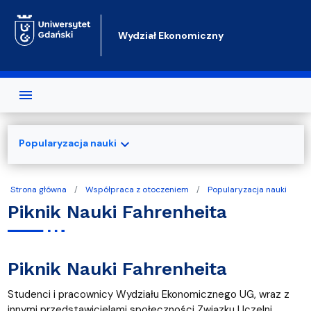
Przejdź do treści
Wydział Ekonomiczny
expand_more
Popularyzacja nauki
Strona główna
Współpraca z otoczeniem
Popularyzacja nauki
Piknik Nauki Fahrenheita
Piknik Nauki Fahrenheita
Studenci i pracownicy Wydziału Ekonomicznego UG, wraz z
innymi przedstawicielami społeczności Związku Uczelni