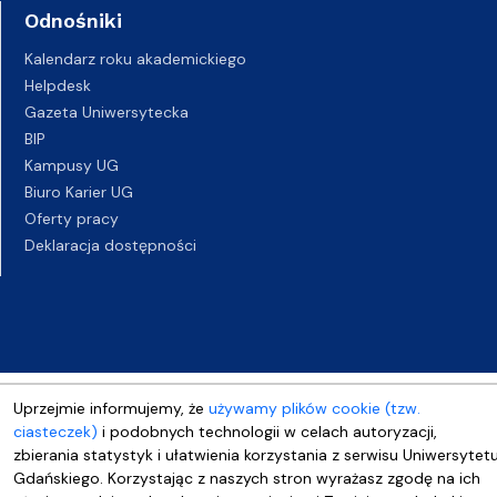
Odnośniki
Kalendarz roku akademickiego
Helpdesk
Gazeta Uniwersytecka
BIP
Kampusy UG
Biuro Karier UG
Oferty pracy
Deklaracja dostępności
Uprzejmie informujemy, że
używamy plików cookie (tzw.
ciasteczek)
i podobnych technologii w celach autoryzacji,
zbierania statystyk i ułatwienia korzystania z serwisu Uniwersytet
Gdańskiego. Korzystając z naszych stron wyrażasz zgodę na ich